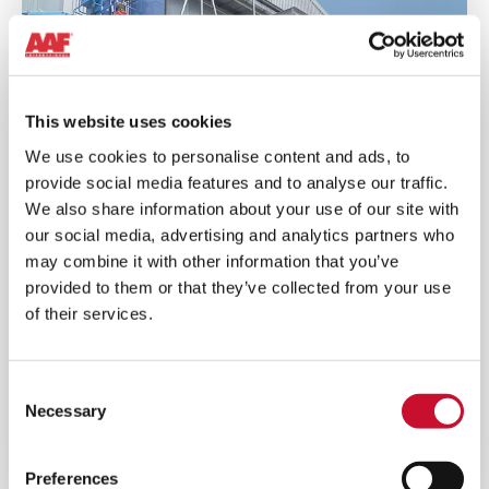
This website uses cookies
We use cookies to personalise content and ads, to
provide social media features and to analyse our traffic.
We also share information about your use of our site with
our social media, advertising and analytics partners who
may combine it with other information that you’ve
provided to them or that they’ve collected from your use
of their services.
SOLUCIONES DE ENFRIAMIENTO DE
ENTRADA
Las soluciones de enfriamiento de entrada de aire de
Consent
las turbinas de gas de AAF aumentarán la densidad del
Necessary
Selection
aire, aumentarán la potencia de salida y reducirán los
costes.
Preferences