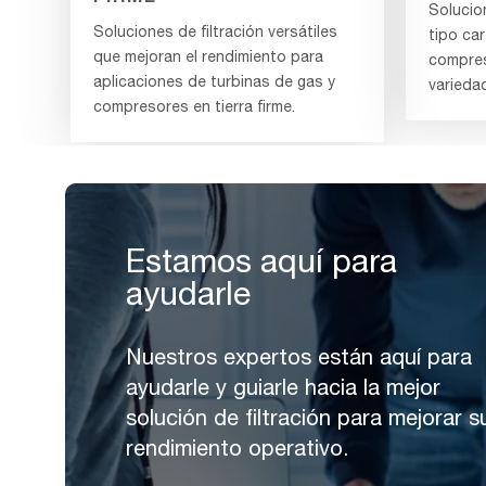
Solucion
Soluciones de filtración versátiles
tipo ca
que mejoran el rendimiento para
compres
aplicaciones de turbinas de gas y
varieda
compresores en tierra firme.
Estamos aquí para
ayudarle
Nuestros expertos están aquí para
ayudarle y guiarle hacia la mejor
solución de filtración para mejorar s
rendimiento operativo.