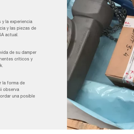
y la experiencia
cia y las piezas de
A actual.
 vida de su damper
entes críticos y
k.
Aftermarket_F&B
1
r la forma de
Si observa
ordar una posible