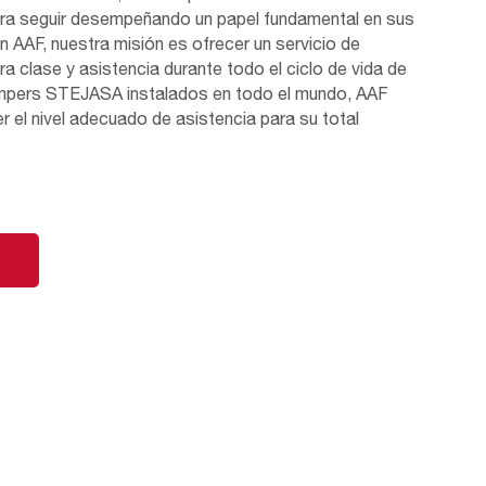
ra seguir desempeñando un papel fundamental en sus
n AAF, nuestra misión es ofrecer un servicio de
era clase y asistencia durante todo el ciclo de vida de
ampers STEJASA instalados en todo el mundo, AAF
r el nivel adecuado de asistencia para su total
ones de mantenimiento preventivo, también podemos
tuales de funcionamiento y, en su caso, ofrecer
orar o actualizar su damper. Nuestro objetivo es
ongar la vida útil de sus equipos y proporcionar
ra más información, póngase en contacto con AAF.