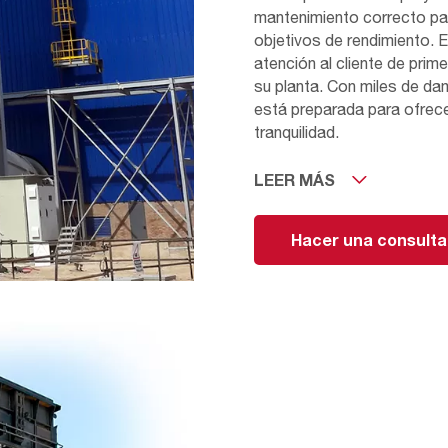
mantenimiento correcto pa
objetivos de rendimiento. E
atención al cliente de prim
su planta. Con miles de d
está preparada para ofrece
tranquilidad.
LEER MÁS
Además de ofrecer soluci
evaluar sus condiciones ac
nuevas soluciones para mej
Hacer una consulta
aumentar la eficiencia, prol
ahorros a largo plazo. Pa