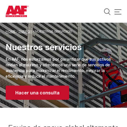
HOME
/
ENERGY
/
NUESTROS SERVICIOS
Nuestros servicios
En AAF, nos esforzamos por garantizar que sus activos
rindan al máximo y ofrecemos una serie de servicios de
asistencia para maximizar el rendimiento, mejorar la
eficiencia y reducir el mantenimiento.
Hacer una consulta