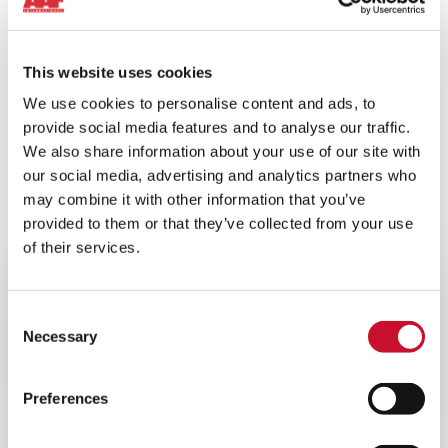
SERVICIOS DE ASISTENCIA
PARA INSTALACIONES
This website uses cookies
NUCLEARES
We use cookies to personalise content and ads, to
provide social media features and to analyse our traffic.
We also share information about your use of our site with
our social media, advertising and analytics partners who
may combine it with other information that you’ve
provided to them or that they’ve collected from your use
Información y recursos
of their services.
BLOG
ENERGY
Consent
10MINS
Necessary
Selection
Comprender el impacto de una mala
filtración de aire en el rendimiento de
Preferences
las turbinas de gas