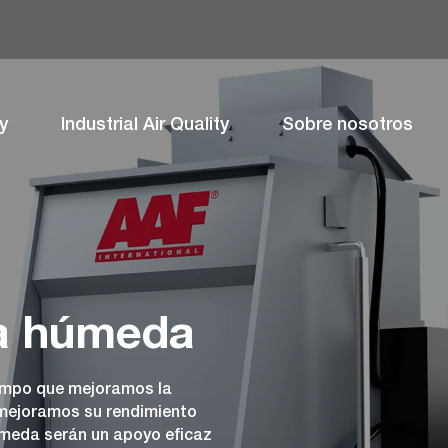
y
Industrial Air Quality
Sobre nosotros
ía húmeda
empo que mejoramos la
y mejoramos su rendimiento
úmeda serán un apoyo eficaz