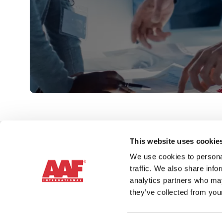
This website uses cookie
Contacte
We use cookies to personal
traffic. We also share info
analytics partners who may
they’ve collected from your
© 2026 © 2022 American Air Filter Company, Inc. Este sitio web es pro
cualquier uso del texto o de las imágenes que contiene sin la autoriza