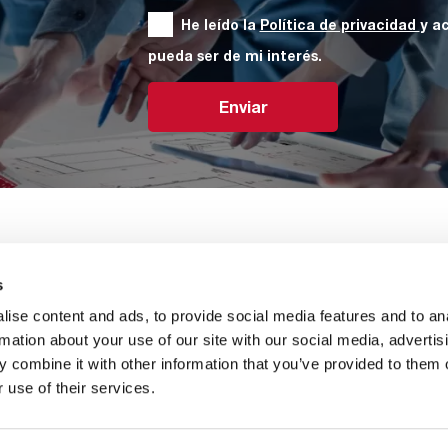
He leído la
Política de privacidad
y a
pueda ser de mi interés.
Enviar
s
 con nosotros
Sobre nosotros
Carreras profesionales
ise content and ads, to provide social media features and to an
rmation about your use of our site with our social media, advertis
 combine it with other information that you’ve provided to them o
 use of their services.
piedad de American Air Filter Company, Inc. Se prohíbe
ción de American Air Filter Company, Inc.