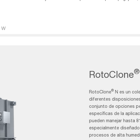
W
Filter
®
RotoClone
®
RotoClone
N es un cole
diferentes disposicione
conjunto de opciones pe
específicas de la aplica
pueden manejar hasta 8
especialmente diseñado 
procesos de alta humed