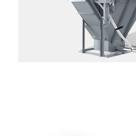
AAF-
Image_Wet-
Collectors_RotoClone-
N
COLECTORES
POR
VÍA