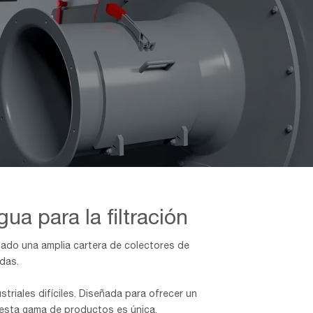
ua para la filtración
lado una amplia cartera de colectores de
das.
striales difíciles. Diseñada para ofrecer un
 esta gama de productos es única.