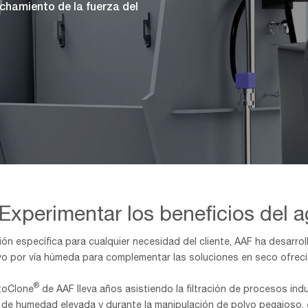
chamiento de la fuerza del
 Experimentar los beneficios del ag
ón específica para cualquier necesidad del cliente, AAF ha desarrol
vo por vía húmeda para complementar las soluciones en seco ofreci
®
toClone
de AAF lleva años asistiendo la filtración de procesos indu
 de humedad elevada y durante la manipulación de polvo pegajoso,