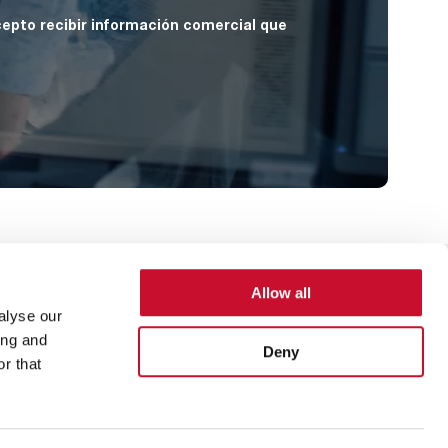
cepto recibir información comercial que
Allow all
Footer
Política de privacidad
Términos y condiciones
alyse our
Menu
ing and
Deny
r that