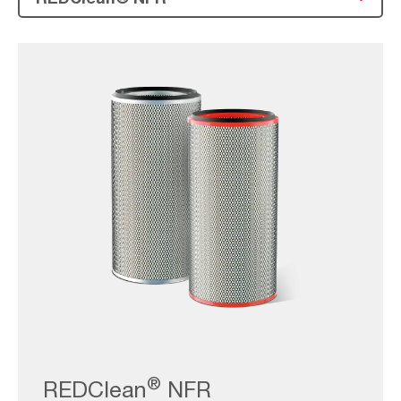
800x580_NFR
®
REDClean
NFR