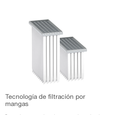
1800x1218-
Tecnología de filtración por
casette
mangas