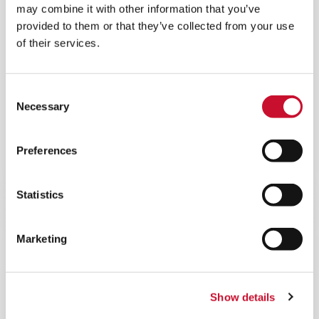
may combine it with other information that you’ve
provided to them or that they’ve collected from your use
of their services.
FILTRO HYDROPAK
Consent
Necessary
Selection
Filtro ASC para turbinas de gas que reduce
significativamente la suciedad de los
compresores y el lavado con agua, lo que se
Preferences
traduce en una reducción del coste global de la
propiedad.
Statistics
Marketing
Show details