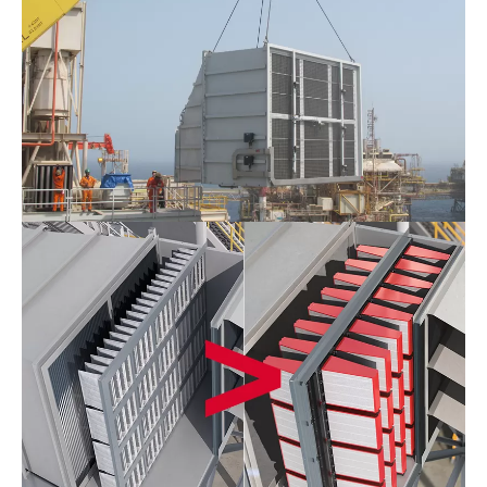
Offshore
Filtration
System_F&B
1