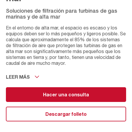
Soluciones de filtración para turbinas de gas
marinas y de alta mar
En el entorno de alta mar, el espacio es escaso y los
equipos deben ser lo más pequeños y ligeros posible. Se
calcula que aproximadamente el 85% de los sistemas
de filtración de aire que protegen las turbinas de gas en
alta mar son significativamente más pequeños que los
sistemas en tierra y, por tanto, tienen una velocidad de
caudal de aire mucho mayor.
Esto es extremadamente significativo ya que dificulta en
LEER MÁS
gran medida la filtración e históricamente esto ha dado
lugar a una mayor contaminación del aire que llega al
motor.Además, el aire en el entorno de alta mar contiene
Hacer una consulta
numerosas partículas nocivas que pueden generar
suciedad, reducir la eficiencia del motor y tener el
potencial de dañar permanentemente las turbinas de
Descargar folleto
gas. Estas partículas son las gotas de agua, los
aerosoles de sal marina y las partículas industriales
submicrónicas. Las lamas del compresor y de la turbina,