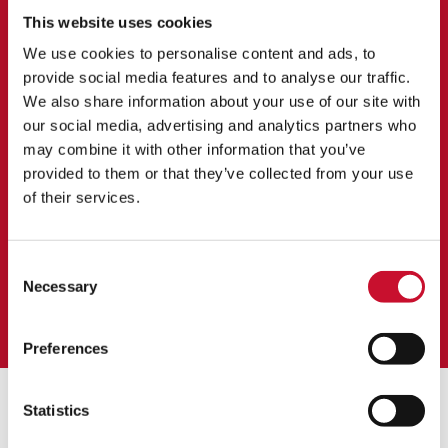
This website uses cookies
N-hance de AAF recibe el sello de
We use cookies to personalise content and ads, to
aprobación
provide social media features and to analyse our traffic.
We also share information about your use of our site with
En la plataforma Clair de BP, en el Mar del Norte, el equipo
our social media, advertising and analytics partners who
tuvo que enfrentarse a la situación de emergencia de un fallo
may combine it with other information that you’ve
catastrófico de una turbina de gas a un tercio de su vida útil.
provided to them or that they’ve collected from your use
En última instancia, se debió a la cantidad de sal y humedad
of their services.
acumulada. AAF trabajó con BP para instalar N-hance
Performance Filtration y transformar las expectativas
anteriores de rendimiento de las turbinas de gas en alta mar.
Consent
Necessary
Selection
Saber más
Preferences
Statistics
Productos relacionados