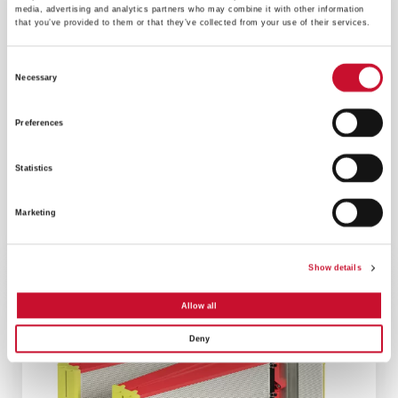
media, advertising and analytics partners who may combine it with other information
that you’ve provided to them or that they’ve collected from your use of their services.
Consent
Necessary
Selection
Preferences
Statistics
®
FILTRO GT DE ALTA MAR N-HANCE
Mantenga limpia la turbina de gas en el armario
Marketing
del filtro offshore existente y elimine la necesidad
de lavar frecuentemente con agua su motor.
Show details
Allow all
Deny