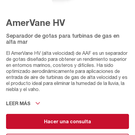
AmerVane HV
Separador de gotas para turbinas de gas en
alta mar
El AmerVane HV (alta velocidad) de AAF es un separador
de gotas diseñado para obtener un rendimiento superior
en entornos marinos, costeros y difíciles. Ha sido
optimizado aerodinámicamente para aplicaciones de
entrada de aire de turbinas de gas de alta velocidad y es
el producto ideal para eliminar la humedad de la lluvia, la
niebla y el vaho.
Una pérdida de carga operativa ultrabaja hace que el
LEER MÁS
separador de gotas AmerVane HV sea una primera etapa
verdaderamente rentable para cualquier sistema de filtro
de admisión, al proporcionar una excelente eficiencia en
Hacer una consulta
la eliminación de la humedad libre. El diseño modular de la
solución garantiza que los casetes de lamas puedan ser