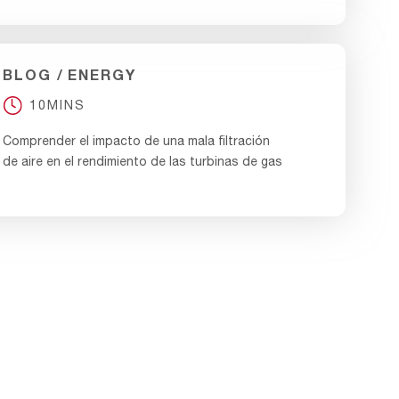
BLOG
ENERGY
10MINS
Comprender el impacto de una mala filtración
de aire en el rendimiento de las turbinas de gas
BLOG
ENERGY
10MINS
Evaluación de los mejores sistemas de
filtración de turbinas de gas para entornos con
mucho polvo