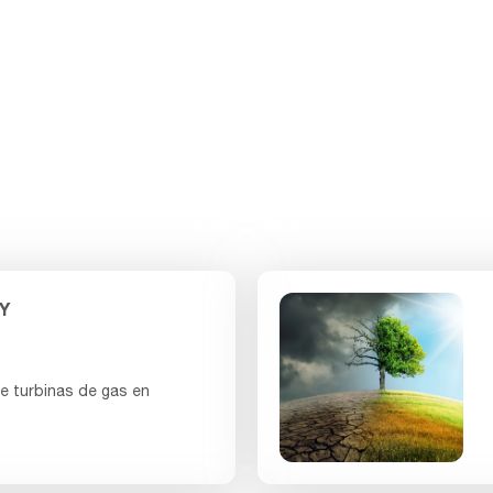
ción del aire en las
Y
de turbinas de gas en