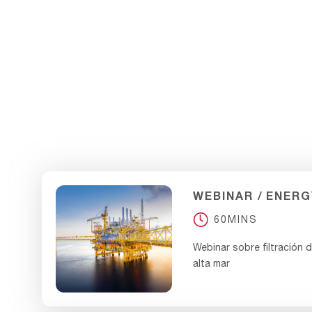
BLOG
ENERGY
10MINS
La importancia de la filtra
centrales nucleares
WEBINAR
ENERG
60MINS
Webinar sobre filtración 
alta mar