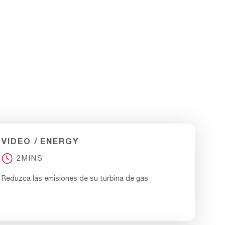
WEBINAR
ENERGY
60MINS
Webinar: Maximiza el rendimiento de tu turbina
de gas
VIDEO
ENERGY
2MINS
Reduzca las emisiones de su turbina de gas