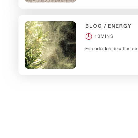
BLOG
ENERGY
10MINS
Entender los desafíos de l
BLOG
ENERGY
10MINS
Los beneficios de actuali
a la filtración EPA