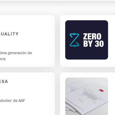
QUALITY
tima generación de
seca
ESA
rboles’ de AAF