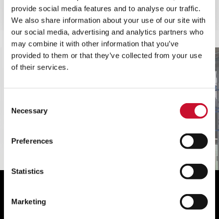
Un equipo pequeño para bajos caudales y
provide social media features and to analyse our traffic.
pequeñas aplicaciones industriales.
We also share information about your use of our site with
our social media, advertising and analytics partners who
may combine it with other information that you’ve
provided to them or that they’ve collected from your use
of their services.
Consent
Necessary
Selection
Preferences
Statistics
Asociación para la fabricación de
Marketing
equipos originales