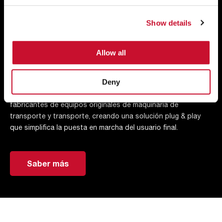
Show details
La amplia gama de unidades de filtración de AAF, con
configuraciones compactas, de fácil mantenimiento y con
posibilidad de integración directa en el proceso, satisface
Allow all
los requisitos de ventilación de silos.
Deny
Estas soluciones estandarizadas y nuestros servicios
personalizados proporcionan el paquete perfecto para los
fabricantes de equipos originales de maquinaria de
transporte y transporte, creando una solución plug & play
que simplifica la puesta en marcha del usuario final.
Saber más