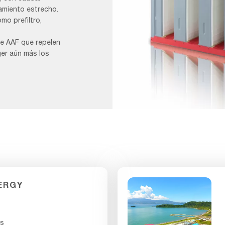
lamiento estrecho.
o prefiltro,
e AAF que repelen
ger aún más los
DuraGT
Eng_F&B
1
ERGY
es