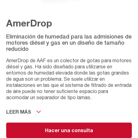
AmerDrop
Eliminación de humedad para las admisiones de
motores diésel y gas en un diseño de tamaño
reducido
AmerDrop de AAF es un colector de gotas para motores
diésel y gas. Ha sido diseñado para utilizarse en
entornos de humedad elevada donde las gotas grandes
de agua son un problema. Se suele utilizar en
instalaciones en las que el sistema de filtrado de entrada
de aire puede no tener suficiente espacio para
acomodar un separador de tipo lamas.
AmerDrop mejorará el rendimiento de la campana
LEER MÁS
protectora mediante la eliminación de humedad libre del
aire de admisión antes de que llegue a los filtros. Las
gotas de agua se eliminan de la corriente de aire a través
Hacer una consulta
de la separación por inercia, lo que resulta en una mayor