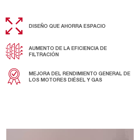
protección del motor y una mayor vida útil del filtro. A
medida que el aire pasa por el AmerDrop, las gotas de
agua pesadas son extraídas de la corriente de aire y se
fusionan. A continuación, el agua capturada se drena sin
DISEÑO QUE AHORRA ESPACIO
volver a entrar en la corriente de aire.
AUMENTO DE LA EFICIENCIA DE
FILTRACIÓN
MEJORA DEL RENDIMIENTO GENERAL DE
LOS MOTORES DIÉSEL Y GAS