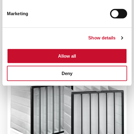
Marketing
PREFILTRO AMERSHIELD PARA
MOTORES
Excepcional combinación de tecnología de
Show details
filtración avanzada y rendimiento coalescente
para una mayor protección del motor.
Allow all
Deny