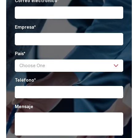
Correo electrónico
*
Empresa
*
País
*
Teléfono
*
Mensaje