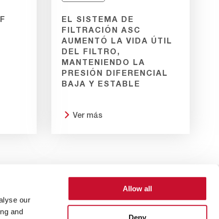
AF
EL SISTEMA DE
FILTRACIÓN ASC
AUMENTÓ LA VIDA ÚTIL
DEL FILTRO,
MANTENIENDO LA
PRESIÓN DIFERENCIAL
BAJA Y ESTABLE
Ver más
Allow all
Footer
Política de privacidad
Términos y condiciones
alyse our
Menu
ing and
Deny