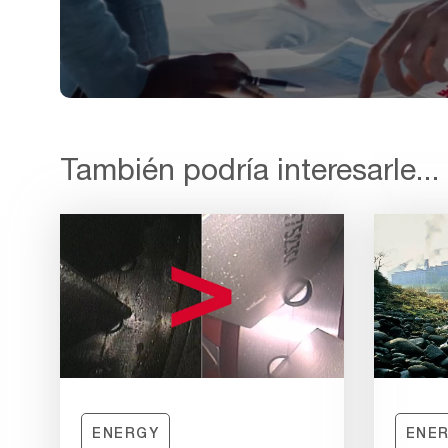
También podría interesarle...
Before
and
After
N-
hance
Installation
ENERGY
ENE