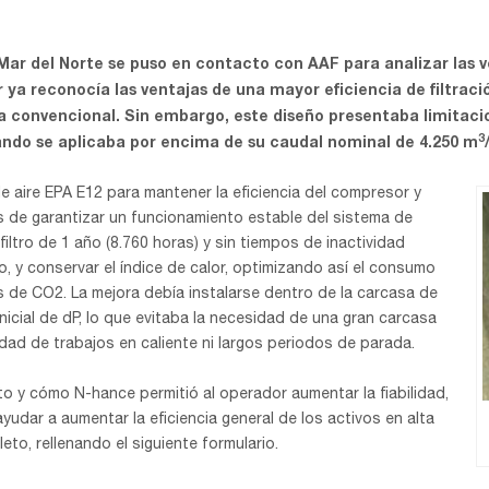
 Mar del Norte se puso en contacto con AAF para analizar las 
 ya reconocía las ventajas de una mayor eficiencia de filtraci
a convencional. Sin embargo, este diseño presentaba limitaci
3
uando se aplicaba por encima de su caudal nominal de 4.250 m
de aire EPA E12 para mantener la eficiencia del compresor y
ás de garantizar un funcionamiento estable del sistema de
l filtro de 1 año (8.760 horas) y sin tiempos de inactividad
do, y conservar el índice de calor, optimizando así el consumo
 de CO2. La mejora debía instalarse dentro de la carcasa de
inicial de dP, lo que evitaba la necesidad de una gran carcasa
sidad de trabajos en caliente ni largos periodos de parada.
to y cómo N-hance permitió al operador aumentar la fiabilidad,
yudar a aumentar la eficiencia general de los activos en alta
to, rellenando el siguiente formulario.