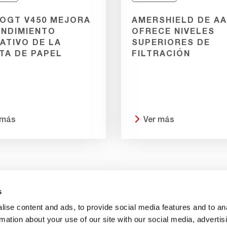
OGT V450 MEJORA
AMERSHIELD DE A
ENDIMIENTO
OFRECE NIVELES
ATIVO DE LA
SUPERIORES DE
TA DE PAPEL
FILTRACIÓN
 más
Ver más
s
 con nosotros
Sobre nosotros
Carreras profesionales
ise content and ads, to provide social media features and to an
rmation about your use of our site with our social media, advertis