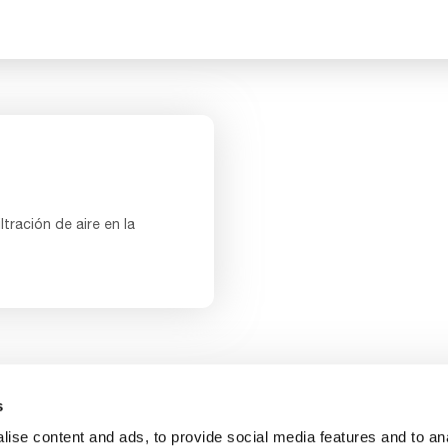
ltración de aire en la
s
 con nosotros
Sobre nosotros
Carreras profesionales
ise content and ads, to provide social media features and to an