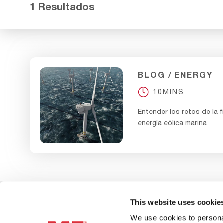
1 Resultados
BLOG
ENERGY
10MINS
Entender los retos de la fi
energía eólica marina
This website uses cookie
Contacte
We use cookies to personal