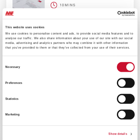
10MINS
Flyer HydroGT
This website uses cookies
We use cookies to personalise content and ads, to provide social media features and to
analyse our traffic. We also share information about your use of our site with our social
media, advertising and analytics partners who may combine it with other information
CATÁLOGOS
ENERGY
that you’ve provided to them or that they’ve collected from your use of their services.
10MINS
Consent
Folleto N-hance
Necessary
Selection
Preferences
CATÁLOGOS
ENERGY
Statistics
10MINS
Folleto HydroShield
Marketing
Show details