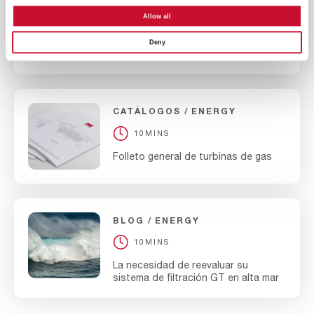
CATÁLOGOS
ENERGY
Allow all
10MINS
Deny
Folleto DuraShield S
CATÁLOGOS
ENERGY
10MINS
Folleto general de turbinas de gas
BLOG
ENERGY
10MINS
La necesidad de reevaluar su
sistema de filtración GT en alta mar