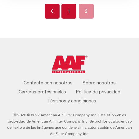
Previous
1
2
Footer
Contacte con nosotros
Sobre nosotros
Menu
Carreras profesionales
Política de privacidad
Términos y condiciones
© 2026 © 2022 American Air Filter Company, Inc. Este sitio web es
propiedad de American Air Filter Company, Inc. Se prohíbe cualquier uso
del texto o de las imágenes que contiene sin la autorización de American
Air Filter Company, Inc.