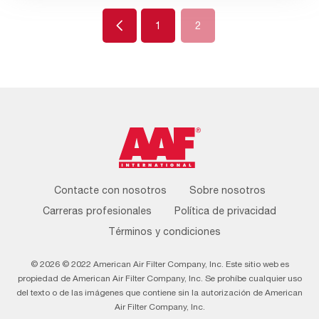
Previous
1
2
Footer
Contacte con nosotros
Sobre nosotros
Menu
Carreras profesionales
Política de privacidad
Términos y condiciones
© 2026 © 2022 American Air Filter Company, Inc. Este sitio web es
propiedad de American Air Filter Company, Inc. Se prohíbe cualquier uso
del texto o de las imágenes que contiene sin la autorización de American
Air Filter Company, Inc.