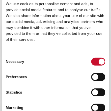
We use cookies to personalise content and ads, to
10MINS
provide social media features and to analyse our traffic.
Flyer HydroGT
We also share information about your use of our site with
our social media, advertising and analytics partners who
may combine it with other information that you’ve
provided to them or that they’ve collected from your use
CATÁLOGOS
ENERGY
of their services.
10MINS
Folleto N-hance
Consent
Necessary
Selection
CATÁLOGOS
ENERGY
Preferences
10MINS
Folleto HydroShield
Statistics
Marketing