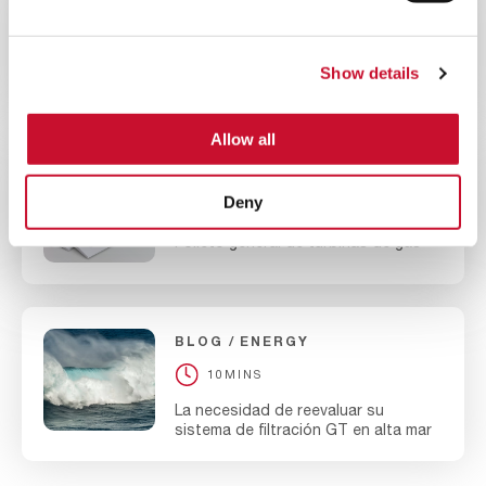
CATÁLOGOS
ENERGY
10MINS
Show details
Folleto DuraShield S
Allow all
CATÁLOGOS
ENERGY
Deny
10MINS
Folleto general de turbinas de gas
BLOG
ENERGY
10MINS
La necesidad de reevaluar su
sistema de filtración GT en alta mar